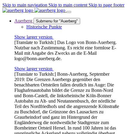
Skip to main navigation
Skip to main content
Skip to page footer
Auerberg
Submenu for "Auerberg"
Historische Punkte
Show larger version
[Translate to Turkish:] Das Logo von Bonn-Auerberg.
Nutzbar nach Zustimmung. Es reicht eine formlose E-
Mail mit Angabe des Zwecks an die E-Mail
logo@bonn-auerberg.de.
Show larger version
[Translate to Turkish:] Bonn-Auerberg, September
2019: Die Grenzen Auerbergs gegenüber den
benachbarten Ortsteilen fallen deutlich ins Auge: Die
Flughafenautobahn bildet die Grenze zu Bonn-Nord
und Bonn-Castell, die linksrheinische Köln-Bonner
Autobahn zu Alt- und Neutannenbusch, der nördliche
Teil des Nordfriedhofs und die angrenzende Kölnstraße
zu Buschdorf, die Grünzone des Lausackers zu
Graurheindorf und ganz im Hintergrund der
Engländerweg die nordwestliche Stadtgrenze zum
Bornheimer Ortsteil Hersel. In rund 100 Jahren ist das
ursprüngliche Ackerland nahezu vollständig überbaut