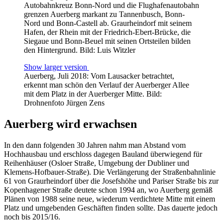
Autobahnkreuz Bonn-Nord und die Flughafenautobahn
grenzen Auerberg markant zu Tannenbusch, Bonn-
Nord und Bonn-Castell ab. Graurheindorf mit seinem
Hafen, der Rhein mit der Friedrich-Ebert-Brücke, die
Siegaue und Bonn-Beuel mit seinen Ortsteilen bilden
den Hintergrund. Bild: Luis Witzler
Show larger version
Auerberg, Juli 2018: Vom Lausacker betrachtet,
erkennt man schön den Verlauf der Auerberger Allee
mit dem Platz in der Auerberger Mitte. Bild:
Drohnenfoto Jürgen Zens
Auerberg wird erwachsen
In den dann folgenden 30 Jahren nahm man Abstand vom
Hochhausbau und erschloss dagegen Bauland überwiegend für
Reihenhäuser (Osloer Straße, Umgebung der Dubliner und
Klemens-Hofbauer-Straße). Die Verlängerung der Straßenbahnlinie
61 von Graurheindorf über die Josefshöhe und Pariser Straße bis zur
Kopenhagener Straße deutete schon 1994 an, wo Auerberg gemäß
Plänen von 1988 seine neue, wiederum verdichtete Mitte mit einem
Platz und umgebenden Geschäften finden sollte. Das dauerte jedoch
noch bis 2015/16.