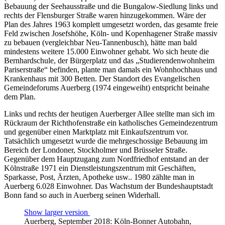
Bebauung der Seehausstraße und die Bungalow-Siedlung links und
rechts der Flensburger Straße waren hinzugekommen. Wäre der
Plan des Jahres 1963 komplett umgesetzt worden, das gesamte freie
Feld zwischen Josefshöhe, Köln- und Kopenhagener Straße massiv
zu bebauen (vergleichbar Neu-Tannenbusch), hätte man bald
mindestens weitere 15.000 Einwohner gehabt. Wo sich heute die
Bernhardschule, der Bürgerplatz und das „Studierendenwohnheim
Pariserstraße“ befinden, plante man damals ein Wohnhochhaus und
Krankenhaus mit 300 Betten. Der Standort des Evangelischen
Gemeindeforums Auerberg (1974 eingeweiht) entspricht beinahe
dem Plan.
Links und rechts der heutigen Auerberger Allee stellte man sich im
Rückraum der Richthofenstraße ein katholisches Gemeindezentrum
und gegenüber einen Marktplatz mit Einkaufszentrum vor.
Tatsächlich umgesetzt wurde die mehrgeschossige Bebauung im
Bereich der Londoner, Stockholmer und Brüsseler Straße.
Gegenüber dem Hauptzugang zum Nordfriedhof entstand an der
Kölnstraße 1971 ein Dienstleistungszentrum mit Geschäften,
Sparkasse, Post, Ärzten, Apotheke usw.. 1980 zählte man in
Auerberg 6.028 Einwohner. Das Wachstum der Bundeshauptstadt
Bonn fand so auch in Auerberg seinen Widerhall.
Show larger version
Auerberg, September 2018: Köln-Bonner Autobahn,