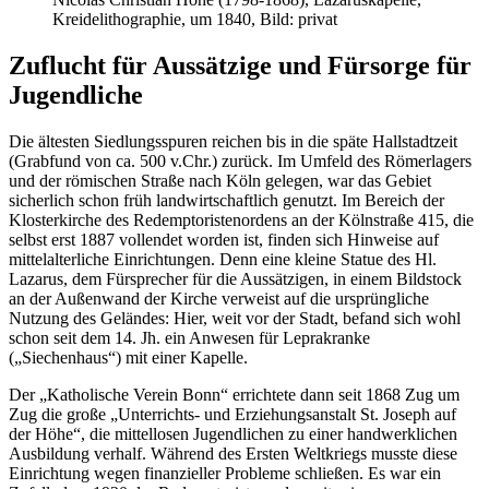
Kreidelithographie, um 1840, Bild: privat
Zuflucht für Aussätzige und Fürsorge für
Jugendliche
Die ältesten Siedlungsspuren reichen bis in die späte Hallstadtzeit
(Grabfund von ca. 500 v.Chr.) zurück. Im Umfeld des Römerlagers
und der römischen Straße nach Köln gelegen, war das Gebiet
sicherlich schon früh landwirtschaftlich genutzt. Im Bereich der
Klosterkirche des Redemptoristenordens an der Kölnstraße 415, die
selbst erst 1887 vollendet worden ist, finden sich Hinweise auf
mittelalterliche Einrichtungen. Denn eine kleine Statue des Hl.
Lazarus, dem Fürsprecher für die Aussätzigen, in einem Bildstock
an der Außenwand der Kirche verweist auf die ursprüngliche
Nutzung des Geländes: Hier, weit vor der Stadt, befand sich wohl
schon seit dem 14. Jh. ein Anwesen für Leprakranke
(„Siechenhaus“) mit einer Kapelle.
Der „Katholische Verein Bonn“ errichtete dann seit 1868 Zug um
Zug die große „Unterrichts- und Erziehungsanstalt St. Joseph auf
der Höhe“, die mittellosen Jugendlichen zu einer handwerklichen
Ausbildung verhalf. Während des Ersten Weltkriegs musste diese
Einrichtung wegen finanzieller Probleme schließen. Es war ein