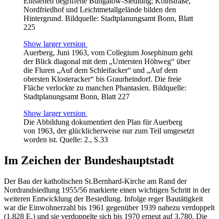
Entstehen begriffene Bungalow-Siedlung; Kölnstraße,
Nordfriedhof und Leichtmetallgelände bilden den
Hintergrund. Bildquelle: Stadtplanungsamt Bonn, Blatt
225
Show larger version
Auerberg, Juni 1963, vom Collegium Josephinum geht
der Blick diagonal mit dem „Untersten Höhweg“ über
die Fluren „Auf dem Schleifacker“ und „Auf dem
obersten Klosteracker“ bis Graurheindorf. Die freie
Fläche verlockte zu manchen Phantasien. Bildquelle:
Stadtplanungsamt Bonn, Blatt 227
Show larger version
Die Abbildung dokumentiert den Plan für Auerberg
von 1963, der glücklicherweise nur zum Teil umgesetzt
worden ist. Quelle: 2., S.33
Im Zeichen der Bundeshauptstadt
Der Bau der katholischen St.Bernhard-Kirche am Rand der
Nordrandsiedlung 1955/56 markierte einen wichtigen Schritt in der
weiteren Entwicklung der Besiedlung. Infolge reger Bautätigkeit
war die Einwohnerzahl bis 1961 gegenüber 1939 nahezu verdoppelt
(1.828 E.) und sie verdoppelte sich bis 1970 erneut auf 3.780. Die