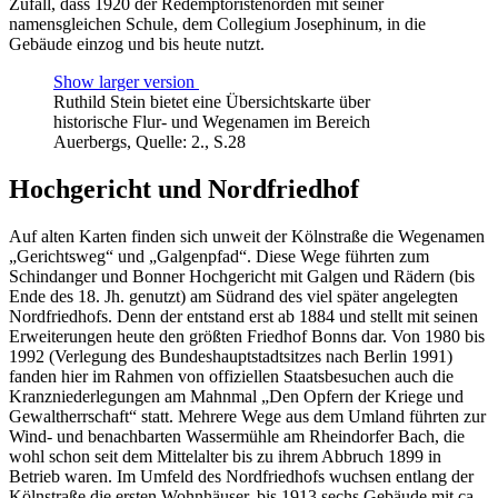
Zufall, dass 1920 der Redemptoristenorden mit seiner
namensgleichen Schule, dem Collegium Josephinum, in die
Gebäude einzog und bis heute nutzt.
Show larger version
Ruthild Stein bietet eine Übersichtskarte über
historische Flur- und Wegenamen im Bereich
Auerbergs, Quelle: 2., S.28
Hochgericht und Nordfriedhof
Auf alten Karten finden sich unweit der Kölnstraße die Wegenamen
„Gerichtsweg“ und „Galgenpfad“. Diese Wege führten zum
Schindanger und Bonner Hochgericht mit Galgen und Rädern (bis
Ende des 18. Jh. genutzt) am Südrand des viel später angelegten
Nordfriedhofs. Denn der entstand erst ab 1884 und stellt mit seinen
Erweiterungen heute den größten Friedhof Bonns dar. Von 1980 bis
1992 (Verlegung des Bundeshauptstadtsitzes nach Berlin 1991)
fanden hier im Rahmen von offiziellen Staatsbesuchen auch die
Kranzniederlegungen am Mahnmal „Den Opfern der Kriege und
Gewaltherrschaft“ statt. Mehrere Wege aus dem Umland führten zur
Wind- und benachbarten Wassermühle am Rheindorfer Bach, die
wohl schon seit dem Mittelalter bis zu ihrem Abbruch 1899 in
Betrieb waren. Im Umfeld des Nordfriedhofs wuchsen entlang der
Kölnstraße die ersten Wohnhäuser, bis 1913 sechs Gebäude mit ca.