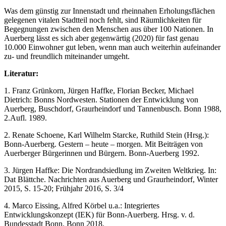
Was dem günstig zur Innenstadt und rheinnahen Erholungsflächen
gelegenen vitalen Stadtteil noch fehlt, sind Räumlichkeiten für
Begegnungen zwischen den Menschen aus über 100 Nationen. In
Auerberg lässt es sich aber gegenwärtig (2020) für fast genau
10.000 Einwohner gut leben, wenn man auch weiterhin aufeinander
zu- und freundlich miteinander umgeht.
Literatur:
1. Franz Grünkorn, Jürgen Haffke, Florian Becker, Michael
Dietrich: Bonns Nordwesten. Stationen der Entwicklung von
Auerberg, Buschdorf, Graurheindorf und Tannenbusch. Bonn 1988,
2.Aufl. 1989.
2. Renate Schoene, Karl Wilhelm Starcke, Ruthild Stein (Hrsg.):
Bonn-Auerberg. Gestern – heute – morgen. Mit Beiträgen von
Auerberger Bürgerinnen und Bürgern. Bonn-Auerberg 1992.
3. Jürgen Haffke: Die Nordrandsiedlung im Zweiten Weltkrieg. In:
Dat Blättche. Nachrichten aus Auerberg und Graurheindorf, Winter
2015, S. 15-20; Frühjahr 2016, S. 3/4
4. Marco Eissing, Alfred Körbel u.a.: Integriertes
Entwicklungskonzept (IEK) für Bonn-Auerberg. Hrsg. v. d.
Bundesstadt Bonn. Bonn 2018.