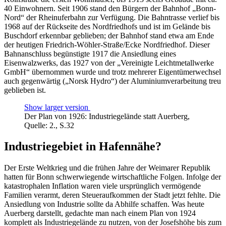
40 Einwohnern. Seit 1906 stand den Bürgern der Bahnhof „Bonn-
Nord“ der Rheinuferbahn zur Verfügung. Die Bahntrasse verlief bis
1968 auf der Rückseite des Nordfriedhofs und ist im Gelände bis
Buschdorf erkennbar geblieben; der Bahnhof stand etwa am Ende
der heutigen Friedrich-Wöhler-Straße/Ecke Nordfriedhof. Dieser
Bahnanschluss begünstigte 1917 die Ansiedlung eines
Eisenwalzwerks, das 1927 von der „Vereinigte Leichtmetallwerke
GmbH“ übernommen wurde und trotz mehrerer Eigentümerwechsel
auch gegenwärtig („Norsk Hydro“) der Aluminiumverarbeitung treu
geblieben ist.
Show larger version
Der Plan von 1926: Industriegelände statt Auerberg,
Quelle: 2., S.32
Industriegebiet in Hafennähe?
Der Erste Weltkrieg und die frühen Jahre der Weimarer Republik
hatten für Bonn schwerwiegende wirtschaftliche Folgen. Infolge der
katastrophalen Inflation waren viele ursprünglich vermögende
Familien verarmt, deren Steueraufkommen der Stadt jetzt fehlte. Die
Ansiedlung von Industrie sollte da Abhilfe schaffen. Was heute
Auerberg darstellt, gedachte man nach einem Plan von 1924
komplett als Industriegelände zu nutzen, von der Josefshöhe bis zum