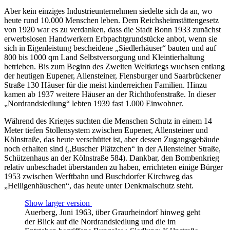
Aber kein einziges Industrieunternehmen siedelte sich da an, wo
heute rund 10.000 Menschen leben. Dem Reichsheimstättengesetz
von 1920 war es zu verdanken, dass die Stadt Bonn 1933 zunächst
erwerbslosen Handwerkern Erbpachtgrundstücke anbot, wenn sie
sich in Eigenleistung bescheidene „Siedlerhäuser“ bauten und auf
800 bis 1000 qm Land Selbstversorgung und Kleintierhaltung
betrieben. Bis zum Beginn des Zweiten Weltkriegs wuchsen entlang
der heutigen Eupener, Allensteiner, Flensburger und Saarbrückener
Straße 130 Häuser für die meist kinderreichen Familien. Hinzu
kamen ab 1937 weitere Häuser an der Richthofenstraße. In dieser
„Nordrandsiedlung“ lebten 1939 fast 1.000 Einwohner.
Während des Krieges suchten die Menschen Schutz in einem 14
Meter tiefen Stollensystem zwischen Eupener, Allensteiner und
Kölnstraße, das heute verschüttet ist, aber dessen Zugangsgebäude
noch erhalten sind („Buscher Plätzchen“ in der Allensteiner Straße,
Schützenhaus an der Kölnstraße 584). Dankbar, den Bombenkrieg
relativ unbeschadet überstanden zu haben, errichteten einige Bürger
1953 zwischen Werftbahn und Buschdorfer Kirchweg das
„Heiligenhäuschen“, das heute unter Denkmalschutz steht.
Show larger version
Auerberg, Juni 1963, über Graurheindorf hinweg geht
der Blick auf die Nordrandsiedlung und die im