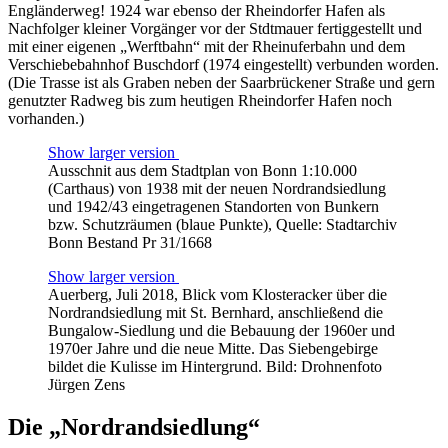
Engländerweg! 1924 war ebenso der Rheindorfer Hafen als
Nachfolger kleiner Vorgänger vor der Stdtmauer fertiggestellt und
mit einer eigenen „Werftbahn“ mit der Rheinuferbahn und dem
Verschiebebahnhof Buschdorf (1974 eingestellt) verbunden worden.
(Die Trasse ist als Graben neben der Saarbrückener Straße und gern
genutzter Radweg bis zum heutigen Rheindorfer Hafen noch
vorhanden.)
Show larger version
Ausschnit aus dem Stadtplan von Bonn 1:10.000
(Carthaus) von 1938 mit der neuen Nordrandsiedlung
und 1942/43 eingetragenen Standorten von Bunkern
bzw. Schutzräumen (blaue Punkte), Quelle: Stadtarchiv
Bonn Bestand Pr 31/1668
Show larger version
Auerberg, Juli 2018, Blick vom Klosteracker über die
Nordrandsiedlung mit St. Bernhard, anschließend die
Bungalow-Siedlung und die Bebauung der 1960er und
1970er Jahre und die neue Mitte. Das Siebengebirge
bildet die Kulisse im Hintergrund. Bild: Drohnenfoto
Jürgen Zens
Die „Nordrandsiedlung“