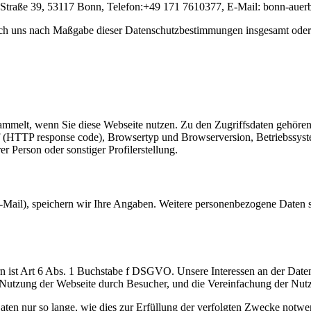
traße 39, 53117 Bonn, Telefon:+49 171 7610377, E-Mail: bonn-auerbe
urch uns nach Maßgabe dieser Datenschutzbestimmungen insgesamt oder
esammelt, wenn Sie diese Webseite nutzen. Zu den Zugriffsdaten gehö
(HTTP response code), Browsertyp und Browserversion, Betriebssystem
r Person oder sonstiger Profilerstellung.
E-Mail), speichern wir Ihre Angaben. Weitere personenbezogene Daten s
 ist Art 6 Abs. 1 Buchstabe f DSGVO. Unsere Interessen an der Datenv
r Nutzung der Webseite durch Besucher, und die Vereinfachung der Nut
ten nur so lange, wie dies zur Erfüllung der verfolgten Zwecke notwen