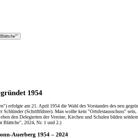
 Blättche""
egründet 1954
rten") erfolgte am 21. April 1954 die Wahl des Vorstandes des neu geg
rr Schlünder (Schriftführer). Man wollte kein "Ortsfestausschuss" sein,
 Neben den Delegierten der Vereine, Kirchen und Schulen bilden seitde
t Blättche", 2024, Nr. 1 und 2.)
/Bonn-Auerberg 1954 – 2024