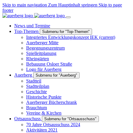
Skip to main navigation
Zum Hauptinhalt springen
Skip to page
footer
News und Termine
Top-Themen
Submenu for "Top-Themen"
Integriertes Entwicklungskonzept IEK
(current)
Auerberger Mitte
Begegnungszentrum
Spielleitplanung
Rheingärten
Bebauung Osloer Straße
Logo für Auerberg
Auerberg
Submenu for "Auerberg"
Stadtteil
Stadtteilplan
Geschichte
Historische Punkte
Auerberger Bücherschrank
Brauchtum
Vereine & Kirchen
Ortsausschuss
Submenu for "Ortsausschuss"
70 Jahre Ortsausschuss 2024
Aktivitäten 2021